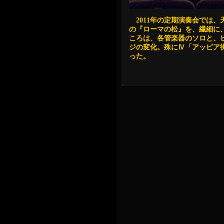
2011年の定期演奏会では
の『ローマの松』を、繊細に
ころは、各管楽器のソロと、
ジの変化。殊にⅣ「アッピア
った。