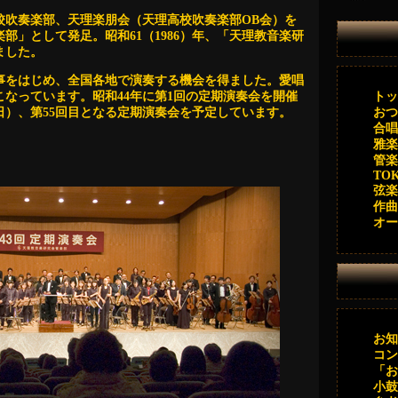
理高校吹奏楽部、天理楽朋会（天理高校吹奏楽部OB会）を
部」として発足。昭和61（1986）年、「天理教音楽研
ました。
をはじめ、全国各地で演奏する機会を得ました。愛唱
なっています。昭和44年に第1回の定期演奏会を開催
トッ
（日）、
第5
5回目となる定期演奏会を予定しています。
おつ
合唱
雅楽
管楽
TOK 
弦楽
作曲
オー
お知
コン
「お
小鼓