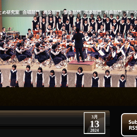
とめ研究室
|
合唱部門
|
雅楽部門
|
管楽部門
|
弦楽部門
|
作曲部門
|
オー
3月
13
2024