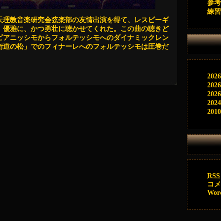
参考
練習
、天理教音楽研究会弦楽部の友情出演を得て、レスピーギ
、優雅に、かつ勇壮に聴かせてくれた。この曲の聴きど
ピアニッシモからフォルテッシモへのダイナミックレン
街道の松」でのフィナーレへのフォルテッシモは圧巻だ
202
202
202
202
201
RSS
コ
Wor