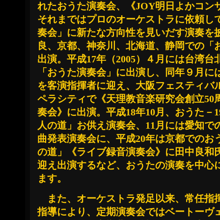
れたおうた演奏会、《JOY明日よかコン
それまではプロのオーケストラに依頼し
奏会」に新たな方向性を見いだす演奏を
良、京都、神奈川、北海道、静岡での「
出演。平成17年（2005）４月には台湾
「おうた演奏会」に出演し、同年９月に
を客演指揮者に迎え、大阪フェスティバ
ペラシティで《天理教音楽研究会創立50
奏会》に出演。平成18年10月、おうた－
人の道」お供え演奏会、11月には愛知での
曲発表演奏会に、平成20年は京都でのおう
の道」《ライブ録音演奏会》に田中良和
迎え出演するなど、おうたの演奏を中心
ます。
また、オーケストラ発足以来、常任指
指導により、定期演奏会ではベートーヴ