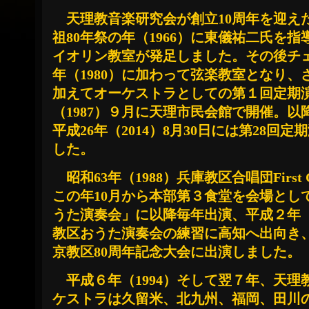
天理教音楽研究会が創立10周年を迎えた
祖80年祭の年（1966）に東儀祐二氏を
イオリン教室が発足しました。その後チェ
年（1980）に加わって弦楽教室となり、
加えてオーケストラとしての第１回定期演
（1987）９月に天理市民会館で開催。以
平成26年（2014）8月30日には第28回
した。
昭和63年（1988）兵庫教区合唱団First C
この年10月から本部第３食堂を会場とし
うた演奏会」に以降毎年出演、平成２年（1
教区おうた演奏会の練習に高知へ出向き
京教区80周年記念大会に出演しました。
平成６年（1994）そして翌７年、天理
ケストラは久留米、北九州、福岡、田川