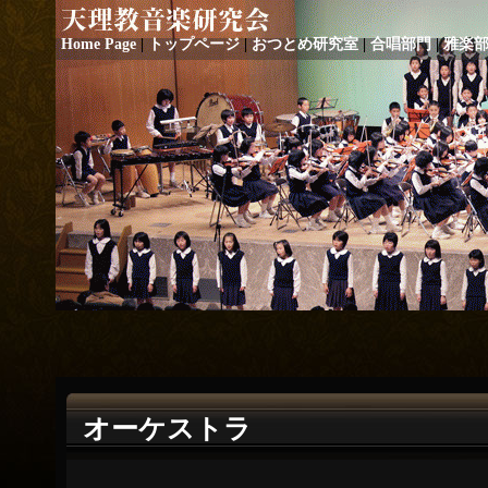
Home Page
|
トップページ
|
おつとめ研究室
|
合唱部門
|
雅楽
オーケストラ