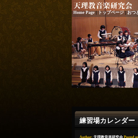
Home Page
|
トップページ
|
おつ
練習場カレンダー
Author:
天理教音楽研究会
Posted u