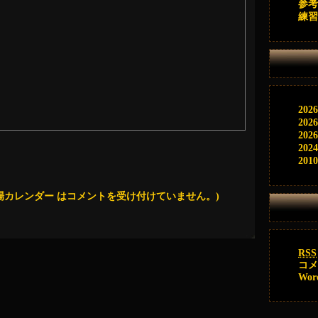
参考
練習
202
202
202
202
201
場カレンダー は
コメントを受け付けていません。
)
RSS
コ
Wor