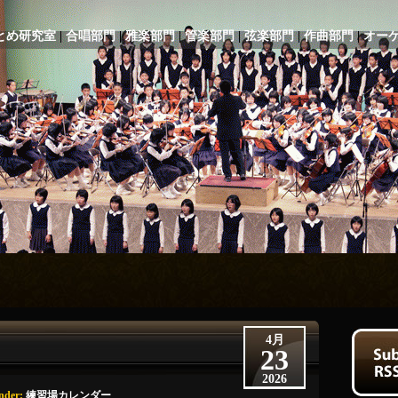
とめ研究室
|
合唱部門
|
雅楽部門
|
管楽部門
|
弦楽部門
|
作曲部門
|
オー
4月
23
2026
nder:
練習場カレンダー