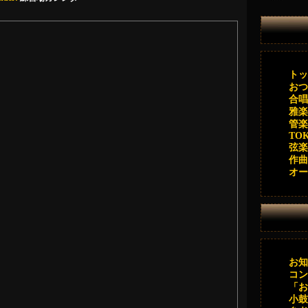
トッ
おつ
合唱
雅楽
管楽
TOK 
弦楽
作曲
オー
お知
コン
「お
小鼓