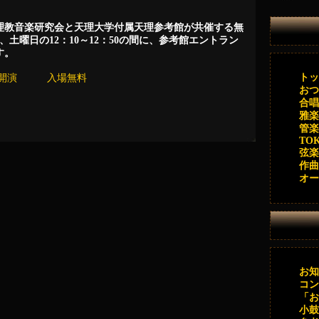
理教音楽研究会と天理大学付属天理参考館が共催する無
、土曜日の12：10～12：50の間に、参考館エントラン
す。
トッ
10開演 入場無料
おつ
合唱
雅楽
管楽
TOK 
弦楽
作曲
オー
お知
コン
「お
小鼓