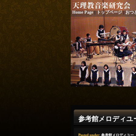
Home Page
|
トップページ
|
おつ
参考館メロディユ
Posted under:
参考館メロディユー