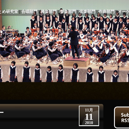
とめ研究室
|
合唱部門
|
雅楽部門
|
管楽部門
|
弦楽部門
|
作曲部門
|
オー
11月
ー
11
2010